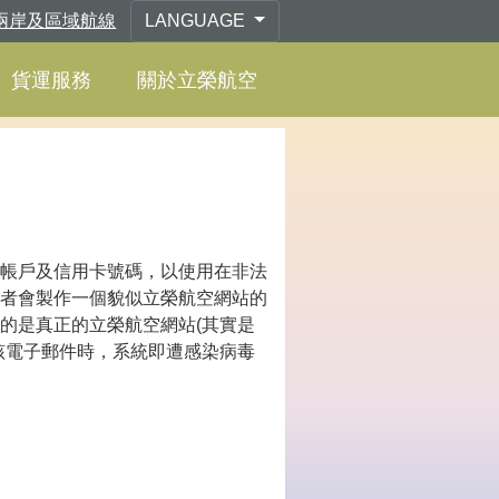
兩岸及區域航線
LANGUAGE
貨運服務
關於立榮航空
帳戶及信用卡號碼，以使用在非法
者會製作一個貌似立榮航空網站的
的是真正的立榮航空網站(其實是
該電子郵件時，系統即遭感染病毒