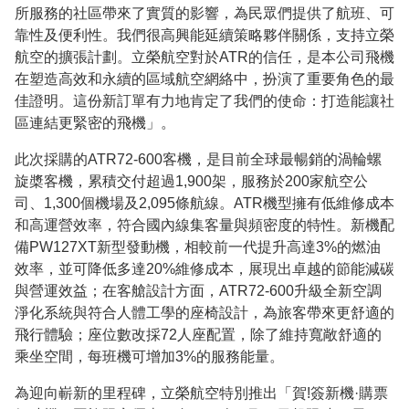
所服務的社區帶來了實質的影響，為民眾們提供了航班、可
靠性及便利性。我們很高興能延續策略夥伴關係，支持立榮
航空的擴張計劃。立榮航空對於ATR的信任，是本公司飛機
在塑造高效和永續的區域航空網絡中，扮演了重要角色的最
佳證明。這份新訂單有力地肯定了我們的使命：打造能讓社
區連結更緊密的飛機」。
此次採購的ATR72-600客機，是目前全球最暢銷的渦輪螺
旋槳客機，累積交付超過1,900架，服務於200家航空公
司、1,300個機場及2,095條航線。ATR機型擁有低維修成本
和高運營效率，符合國內線集客量與頻密度的特性。新機配
備PW127XT新型發動機，相較前一代提升高達3%的燃油
效率，並可降低多達20%維修成本，展現出卓越的節能減碳
與營運效益；在客艙設計方面，ATR72-600升級全新空調
淨化系統與符合人體工學的座椅設計，為旅客帶來更舒適的
飛行體驗；座位數改採72人座配置，除了維持寬敞舒適的
乘坐空間，每班機可增加3%的服務能量。
為迎向嶄新的里程碑，立榮航空特別推出「賀!簽新機·購票