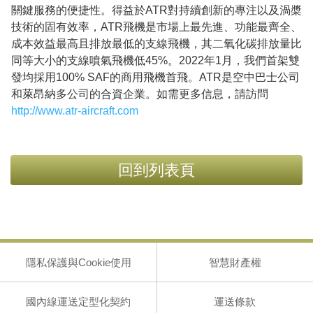
關鍵服務的便捷性。得益於ATR對持續創新的專注以及渦槳
技術的固有效率，ATR飛機是市場上最先進、功能最齊全、
成本效益最高且排放最低的支線飛機，其二氧化碳排放量比
同等大小的支線噴氣飛機低45%。2022年1月，我們首架雙
發均採用100% SAF的商用飛機首飛。ATR是空中巴士公司
和萊昂納多公司的合資企業。如需更多信息，請訪問
http://www.atr-aircraft.com
回到列表頁
隱私保護與Cookie使用
智慧財產權
國內線運送定型化契約
運送條款