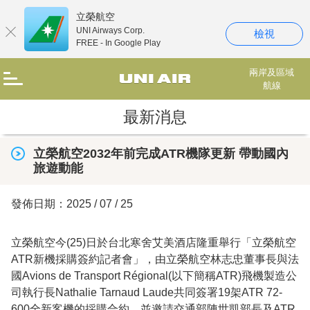
立榮航空
UNI Airways Corp.
檢視
FREE - In Google Play
兩岸及區域
航線
最新消息
立榮航空2032年前完成ATR機隊更新 帶動國內
旅遊動能
發佈日期：2025 / 07 / 25
立榮航空今(25)日於台北寒舍艾美酒店隆重舉行「立榮航空
ATR新機採購簽約記者會」，由立榮航空林志忠董事長與法
國Avions de Transport Régional(以下簡稱ATR)飛機製造公
司執行長Nathalie Tarnaud Laude共同簽署19架ATR 72-
600全新客機的採購合約，並邀請交通部陳世凱部長及ATR