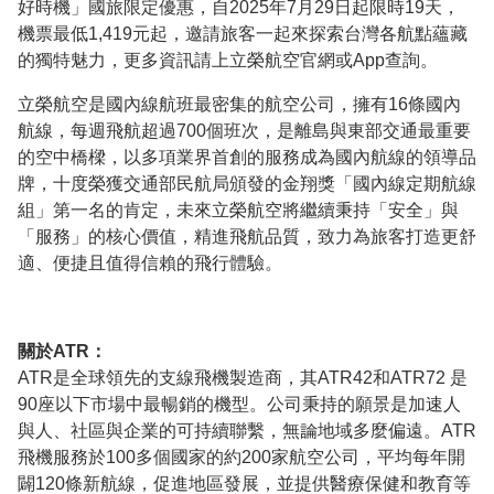
好時機」國旅限定優惠，自2025年7月29日起限時19天，
機票最低1,419元起，邀請旅客一起來探索台灣各航點蘊藏
的獨特魅力，更多資訊請上立榮航空官網或App查詢。
立榮航空是國內線航班最密集的航空公司，擁有16條國內
航線，每週飛航超過700個班次，是離島與東部交通最重要
的空中橋樑，以多項業界首創的服務成為國內航線的領導品
牌，十度榮獲交通部民航局頒發的金翔獎「國內線定期航線
組」第一名的肯定，未來立榮航空將繼續秉持「安全」與
「服務」的核心價值，精進飛航品質，致力為旅客打造更舒
適、便捷且值得信賴的飛行體驗。
關於ATR：
ATR是全球領先的支線飛機製造商，其ATR42和ATR72 是
90座以下市場中最暢銷的機型。公司秉持的願景是加速人
與人、社區與企業的可持續聯繫，無論地域多麼偏遠。ATR
飛機服務於100多個國家的約200家航空公司，平均每年開
闢120條新航線，促進地區發展，並提供醫療保健和教育等