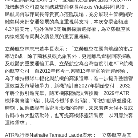
飛機製造公司資深副總裁暨商務長Alexis Vidal共同見證，
民航局何淑萍局長等貴賓亦蒞臨現場，充分展現主管機關對
離島與東部交通發展的高度重視與支持，本次交易金額達
4.37億美元，額外保留3架航機採購選擇權，為立榮航空國
內線經營布局與永續發展的重要里程碑。
立榮航空林志忠董事長表示：「立榮航空在國內航線的市占
率近6成，除了商務及觀光旅客外，更是離島鄉親回家探親
及就醫的重要運輸工具。立榮航空為台灣首度引進ATR航機
的航空公司，自2012年迄今已累積13年豐富的營運經驗，
為了維持機隊年輕化與航機的高派遣率，進一步提升整體營
運效益及市場競爭力，新機預計自2027年開始交付，2032
年將全數引進完畢。隨著機隊陸續汰舊換新，2029年ATR
機隊將會達19架，比現今機隊多出5架，可增加航班並優化
時刻，回應鄉親有高密度班機的期望，未來若遇天候不良或
各縣市有大型活動時，也可提高機隊靈活調度，以因應旅客
運輸需求」。
ATR執行長Nathalie Tarnaud Laude表示：「立榮航空為其