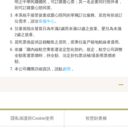
明之中華民國國民，可訂購愛心票；其一名必要同行陪伴者，
則可訂購愛心陪同票。
本系統不接受孩童或愛心陪同的單獨訂位服務。若您有前述訂
位需求，請洽
客服中心
。
兒童係指出發當日為年滿2歲而未滿12歲之孩童。嬰兒為未滿
2歲之孩童。
居民票係提供設籍離島之居民，搭乘往返戶籍地航線者適用。
依據「國內線航空乘客運送定型化契約」規定，航空公司調整
全額客運票價時，持全額、法定折扣票須補/退新舊票價差
額。
本公司機隊詳細資訊，請點
參閱
。
隱私保護與Cookie使用
智慧財產權