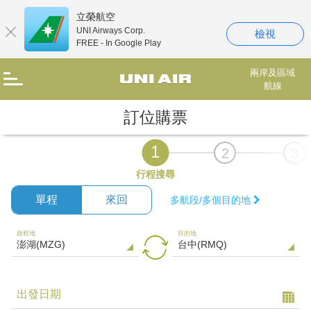
立榮航空
UNI Airways Corp.
檢視
FREE - In Google Play
兩岸及區域
航線
訂位購票
1
2
3
行程搜尋
單程
來回
多航段/多個目的地
啟程地
目的地
出發日期