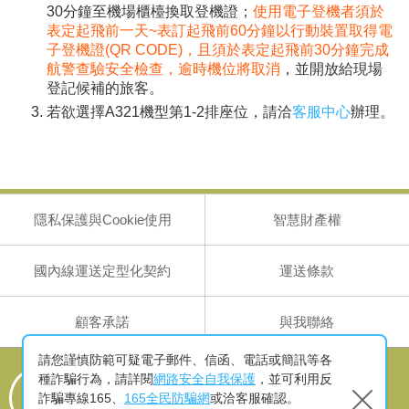
30分鐘至機場櫃檯換取登機證；
使用電子登機者須於
表定起飛前一天~表訂起飛前60分鐘以行動裝置取得電
子登機證(QR CODE)，且須於表定起飛前30分鐘完成
航警查驗安全檢查，逾時機位將取消
，並開放給現場
登記候補的旅客。
若欲選擇A321機型第1-2排座位，請洽
客服中心
辦理。
隱私保護與Cookie使用
智慧財產權
國內線運送定型化契約
運送條款
顧客承諾
與我聯絡
請您謹慎防範可疑電子郵件、信函、電話或簡訊等各
客服專線
種詐騙行為，請詳閱
網路安全自我保護
，並可利用反
886-2-25086999 (國內航線)
詐騙專線165、
165全民防騙網
或洽客服確認。