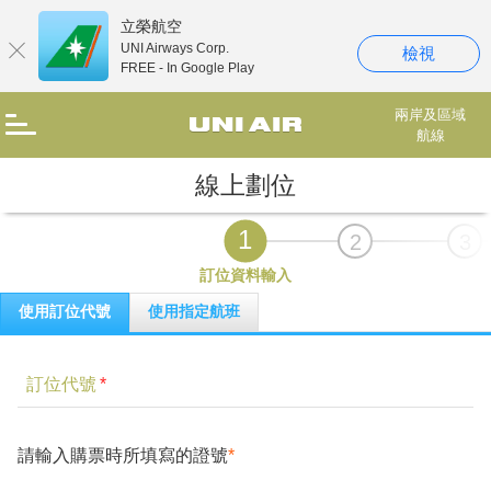
立榮航空
UNI Airways Corp.
檢視
FREE - In Google Play
兩岸及區域
航線
線上劃位
1
2
3
訂位資料輸入
使用訂位代號
使用指定航班
訂位代號
*
請輸入購票時所填寫的證號
*