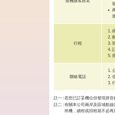
搭機旅客姓名
行程
聯絡電話
註一 :
若您已訂妥機位但發現拼音
註二 :
有關本公司兩岸及區域航線
班機，續程或回程就不必再