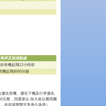
兩岸及區域航線
於班機起飛12小時前
班機起飛前60分鐘
含優先登機、優先下機及行李優先
0元整，預選座位-加大座位費用屬
限，依現場實際可售座位為準）。