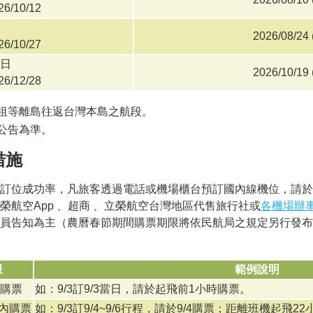
26/10/12
2026/08/24 
26/10/27
日
2026/10/19 
26/12/28
祖等離島往返台灣本島之航段。
公告為準。
措施
訂位成功率，凡旅客透過電話或機場櫃台預訂國內線機位，請於
榮航空App 、超商 、立榮航空台灣地區代售旅行社或
各機場辦
員告知為主（農曆春節期間購票期限將依民航局之規定另行發布
限
範例說明
時購票
如：9/3訂9/3當日，請於起飛前1小時購票。
時內購票
如：9/3訂9/4~9/6行程，請於9/4購票；距離班機起飛