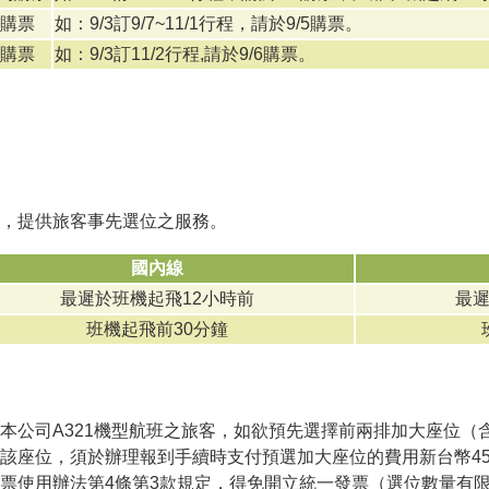
內購票
如：9/3訂9/7~11/1行程，請於9/5購票。
內購票
如：9/3訂11/2行程,請於9/6購票。
，提供旅客事先選位之服務。
國內線
最遲於班機起飛12小時前
最遲
班機起飛前30分鐘
本公司A321機型航班之旅客，如欲預先選擇前兩排加大座位（
該座位，須於辦理報到手續時支付預選加大座位的費用新台幣45
票使用辦法第4條第3款規定，得免開立統一發票（選位數量有