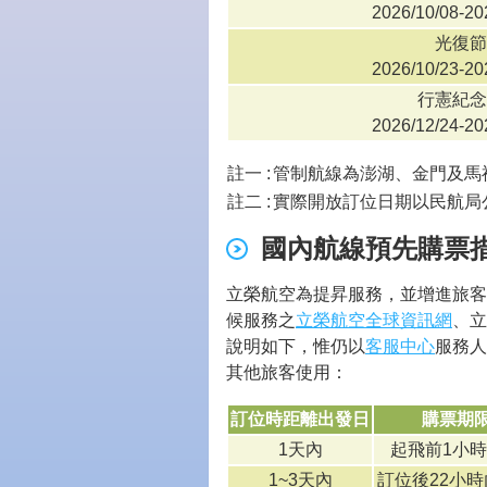
2026/10/08-20
光復節
2026/10/23-20
行憲紀念
2026/12/24-20
註一 :
管制航線為澎湖、金門及馬
註二 :
實際開放訂位日期以民航局
國內航線預先購票
立榮航空為提昇服務，並增進旅客
候服務之
立榮航空全球資訊網
、立
說明如下，惟仍以
客服中心
服務人
其他旅客使用：
訂位時距離出發日
購票期
1天內
起飛前1小
1~3天內
訂位後22小