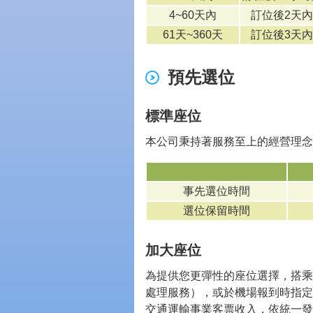
4~60天內
訂位後2天
61天~360天
訂位後3天
預先選位
標準座位
本公司秉持著服務至上的經營理念
事先選位時間
選位保留時間
加大座位
為提供您更彈性的座位選擇，搭乘
處理服務），或於機場報到時指定
交通運輸事業客票收入，依統一發