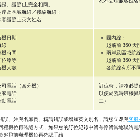
恕不受理旅客姓名
留證、護照)上完全相同。
兩岸及區域航線／接駁航線：
旅客護照上英文姓名
搭機日期
國內線：
航線
起飛前 360
班機時間
兩岸及區域航
訂位艙等
起飛前 360 
搭機人數
各航線有所不同
公司電話（含分機）
訂位時，請務必提
住家電話
以便於臨時班機異
行動電話
二）
錯誤、姓與名顛倒、稱謂錯誤或增加英文別名，請您立即與
客服
回程機位再確認方式，如果您的訂位紀錄中留有停留當地聯絡電
於起飛前辦理機位再確認手續。