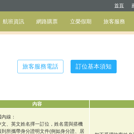
首頁
航班資訊
網路購票
立榮假期
旅客服務
旅客服務電話
訂位基本須知
內容
國內線：
中文、英文姓名擇一訂位，姓名需與搭機
報到所攜帶身分證明文件(例如身分證、居