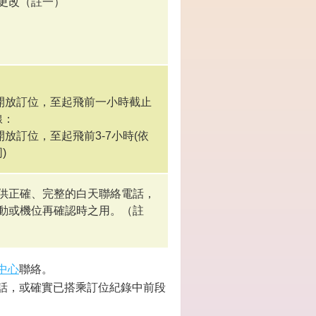
更改（註一）
 天開放訂位，至起飛前一小時截止
線：
天開放訂位，至起飛前3-7小時(依
)
供正確、完整的白天聯絡電話，
動或機位再確認時之用。（註
中心
聯絡。
話，或確實已搭乘訂位紀錄中前段