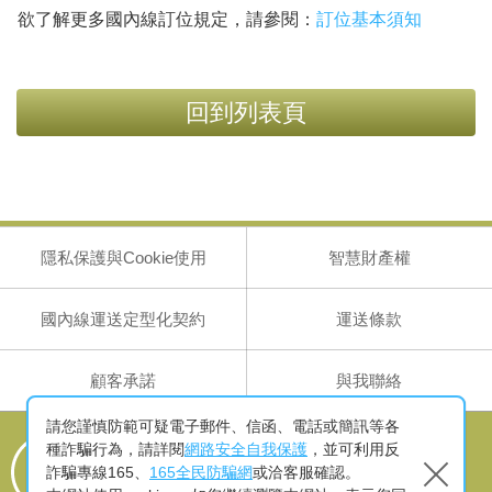
欲了解更多國內線訂位規定，請參閱：
訂位基本須知
回到列表頁
隱私保護與Cookie使用
智慧財產權
國內線運送定型化契約
運送條款
顧客承諾
與我聯絡
請您謹慎防範可疑電子郵件、信函、電話或簡訊等各
客服專線
種詐騙行為，請詳閱
網路安全自我保護
，並可利用反
886-2-25086999 (國內航線)
詐騙專線165、
165全民防騙網
或洽客服確認。