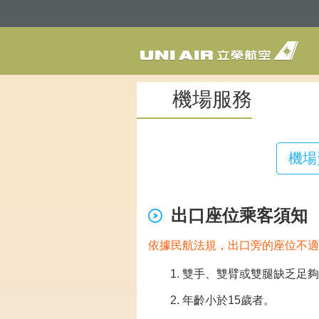
機場服務
機場
出口座位乘客須知
依據民航法規，出口旁的座位不適
雙手、雙臂或雙腿缺乏足夠
年齡小於15歲者。