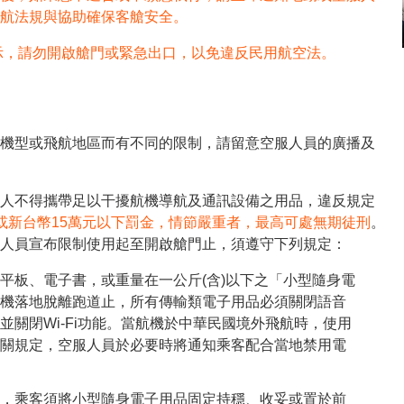
航法規與協助確保客艙安全。
示，請勿開啟艙門或緊急出口，以免違反民用航空法。
機型或飛航地區而有不同的限制，請留意空服人員的廣播及
人不得攜帶足以干擾航機導航及通訊設備之用品，違反規定
或新台幣15萬元以下罰金，情節嚴重者，最高可處無期徒刑
。
人員宣布限制使用起至開啟艙門止，須遵守下列規定：
平板、電子書，或重量在一公斤(含)以下之「小型隨身電
機落地脫離跑道止，所有傳輸類電子用品必須關閉語音
並關閉Wi-Fi功能。當航機於中華民國境外飛航時，使用
關規定，空服人員於必要時將通知乘客配合當地禁用電
，乘客須將小型隨身電子用品固定持穩、收妥或置於前