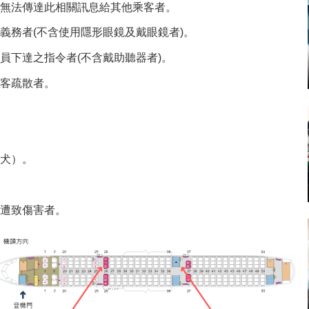
無法傳達此相關訊息給其他乘客者。
義務者(不含使用隱形眼鏡及戴眼鏡者)。
員下達之指令者(不含戴助聽器者)。
客疏散者。
犬）。
遭致傷害者。