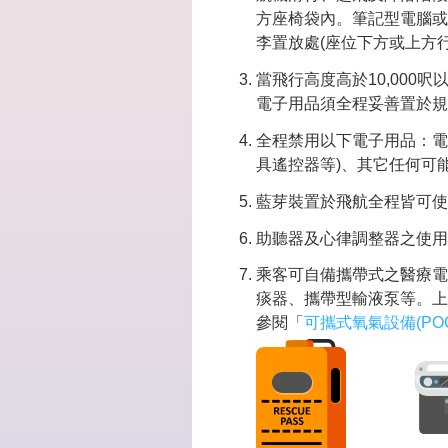
方座椅袋內。筆記型電腦或
李置放處(座位下方或上方
當飛行高度高於10,00
電子用品須全程妥善置於規
全程禁用以下電子用品：電
具遙控器等)、其它任何可
藍芽裝置於飛航全程皆可使
助聽器及心律調整器之使用
乘客可自備攜帶式之醫療電
痰器、攜帶型輸液泵等。上
參閱「
可攜式氧氣設備(POC