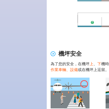
機坪安全
為了您的安全，在機坪
上
、
下
機時
作業車輛、設備
或在機坪上逗留。