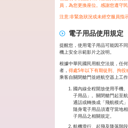
員，為您更換座位。感謝您遵守民
注意:非緊急狀況或未經空服員指
電子用品使用規定
提醒您，使用電子用品可能因不同
機上安全示範影片之說明。
根據中華民國民用航空法規，任何
者，
得處5年以下有期徒刑、拘役
乘客自關閉艙門並經航空器上工作
國內線全程開放使用手機、
子用品」。關閉艙門起至航
通話或轉換成「飛航模式」
隨身電子用品須遵守當地相
子用品之相關規定。
航機滑行、起飛及降落階段