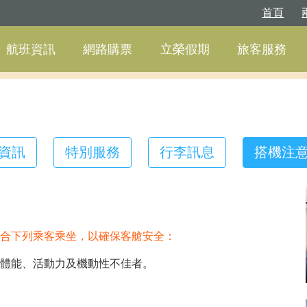
首頁
航班資訊
網路購票
立榮假期
旅客服務
資訊
特別服務
行李訊息
搭機注
合下列乘客乘坐，以確保客艙安全：
體能、活動力及機動性不佳者。