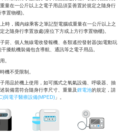
重量在一公斤以上之電子用品須妥善置於規定之隨身行
行李置物櫃)。
0呎以上時，國內線乘客之筆記型電腦或重量在一公斤以上之
定之隨身行李置放處(座位下方或上方行李置物櫃)。
子菸、個人無線電收發報機、各類遙控發射器(如電動玩
能干擾航機裝備包含導航、通訊等之電子用品。
用。
時機不受限制。
子用品於機上使用，如可攜式之氧氣設備、呼吸器、抽
述裝備需符合隨身行李尺寸、重量及
鋰電池
的規定，請
)與電子醫療設備(MPED)
」。