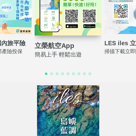
國內旅平險
LES ile
立榮航空App
邦產險投保
掃描下載立即
簡易上手 輕鬆出遊