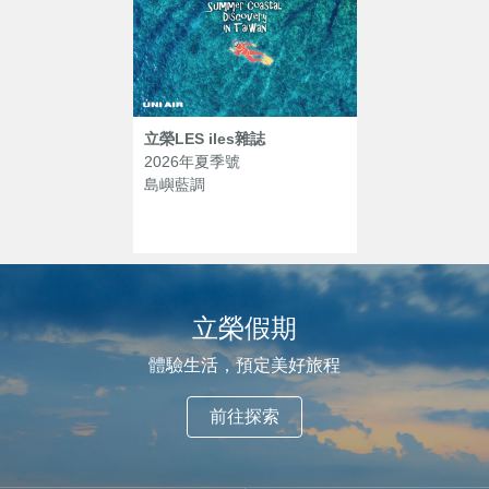
立榮LES iles雜誌
2026年夏季號
島嶼藍調
立榮假期
體驗生活，預定美好旅程
前往探索