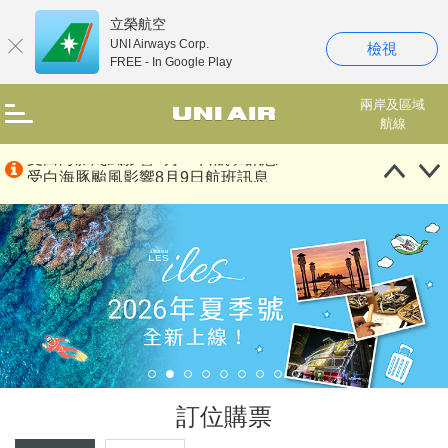
立榮航空
UNI Airways Corp.
檢視
FREE - In Google Play
兩岸及區域
航線
受白海豚颱風影響8月9日航班訊息
受白海豚颱風影響8月10日航班訊息
受白海豚颱風影響8月8日航班訊息
2026年國慶假期訂位開放公告暨機票使用規定
2026年8月加班機公告
立榮航空國內線實施改票手續費收取作業辦法
連續假期分階段收取退票手續費
2026年中秋節/教師節假期訂位開放公告暨機票使用規定
訂位購票