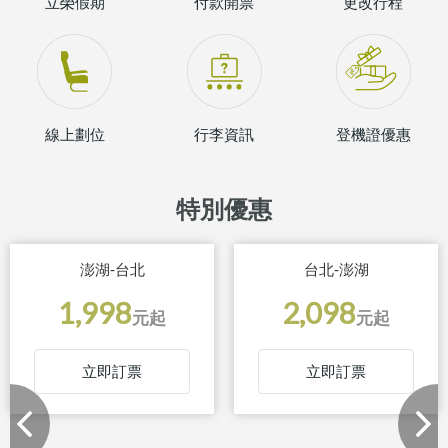
立榮假期
付款開票
更改行程
線上劃位
行李資訊
登機證優惠
特別優惠
澎湖-台北
台北-澎湖
1,998
2,098
元起
元起
立即訂票
立即訂票